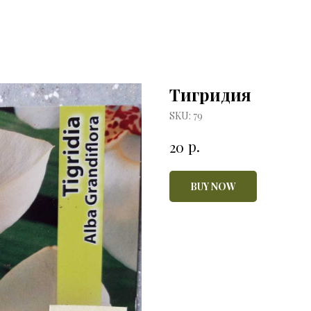
Тигридия
SKU:
79
р.
20
BUY NOW