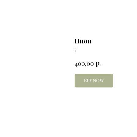
Пион
7
р.
400,00
BUY NOW